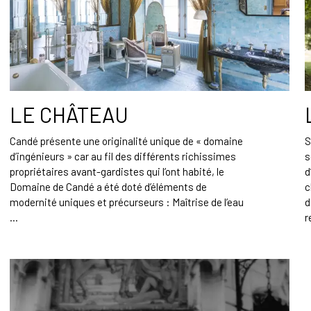
LE CHÂTEAU
Candé présente une originalité unique de « domaine
S
d’ingénieurs » car au fil des différents richissimes
s
propriétaires avant-gardistes qui l’ont habité, le
d
Domaine de Candé a été doté d’éléments de
c
modernité uniques et précurseurs : Maîtrise de l’eau
d
...
r