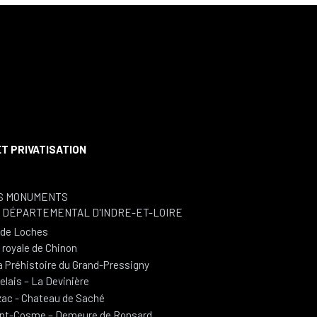
S
T PRIVATISATION
S MONUMENTS
L DÉPARTEMENTAL D'INDRE-ET-LOIRE
e de Loches
 royale de Chinon
a Préhistoire du Grand-Pressigny
lais – La Devinière
ac - Chateau de Saché
int-Cosme – Demeure de Ronsard