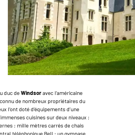
e
du duc de
Windsor
avec l’américaine
 connu de nombreux propriétaires du
eux l’ont doté d’équipements d’une
d’immenses cuisines sur deux niveaux ;
rnes ; mille mètres carrés de chais
entral téléphonique Bell ; un gymnase