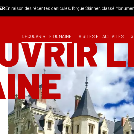
on des récentes canicules, l'orgue Skinner, classé Monument Histor
UVRIR L
DÉCOUVRIR LE DOMAINE
VISITES ET ACTIVITÉS
G
INE