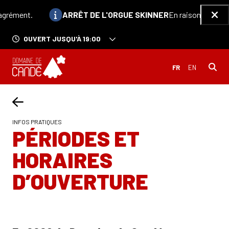
Aller au contenu principal
Information :
grément.
ARRÊT DE L'ORGUE SKINNER
En raison des récen
Ferm
OUVERT JUSQU'À 19:00
INFOS PRATIQUES
PÉRIODES ET
HORAIRES
D’OUVERTURE