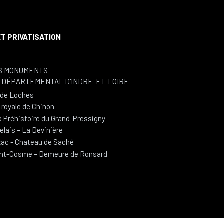
S
T PRIVATISATION
S MONUMENTS
L DÉPARTEMENTAL D'INDRE-ET-LOIRE
e de Loches
 royale de Chinon
a Préhistoire du Grand-Pressigny
lais – La Devinière
ac - Chateau de Saché
int-Cosme – Demeure de Ronsard