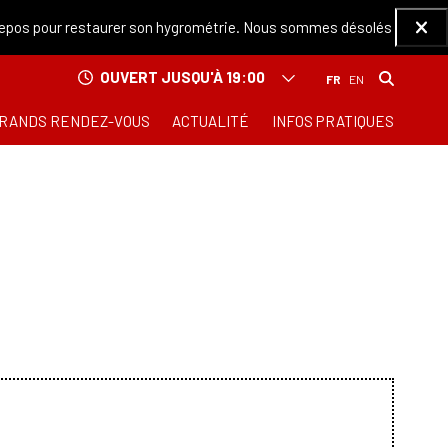
repos pour restaurer son hygrométrie. Nous sommes désolés de ce dés
Ferm
OUVERT JUSQU'À 19:00
RANDS RENDEZ-VOUS
ACTUALITÉ
INFOS PRATIQUES