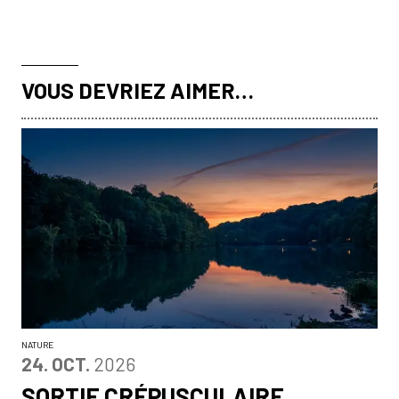
VOUS DEVRIEZ AIMER…
NATURE
OCTOBRE
24.
OCT.
2026
SORTIE CRÉPUSCULAIRE