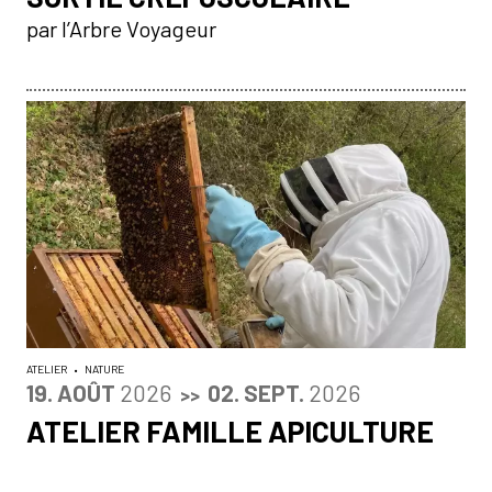
par l’Arbre Voyageur
ATELIER
•
NATURE
DU
AOÛT
AU
SEPTEMBRE
19.
AOÛT
2026
02.
SEPT.
2026
>>
ATELIER FAMILLE APICULTURE