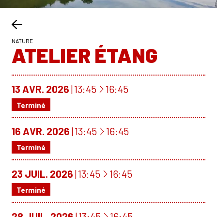
NATURE
ATELIER ÉTANG
À
13
AVR.
2026
13:45
16:45
Terminé
À
16
AVR.
2026
13:45
16:45
Terminé
À
23
JUIL.
2026
13:45
16:45
Terminé
À
28
JUIL.
2026
13:45
16:45