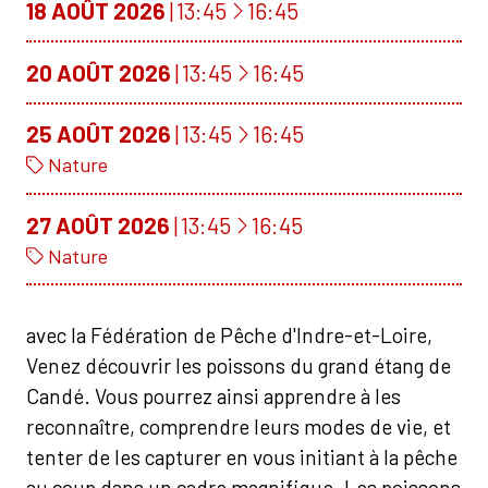
À
18
AOÛT
2026
13:45
16:45
À
20
AOÛT
2026
13:45
16:45
À
25
AOÛT
2026
13:45
16:45
Nature
À
27
AOÛT
2026
13:45
16:45
Nature
avec la Fédération de Pêche d'Indre-et-Loire,
Venez découvrir les poissons du grand étang de
Candé. Vous pourrez ainsi apprendre à les
reconnaître, comprendre leurs modes de vie, et
tenter de les capturer en vous initiant à la pêche
au coup dans un cadre magnifique. Les poissons