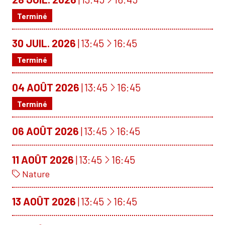
Terminé
À
30
JUIL.
2026
13:45
16:45
Terminé
À
04
AOÛT
2026
13:45
16:45
Terminé
À
06
AOÛT
2026
13:45
16:45
À
11
AOÛT
2026
13:45
16:45
Nature
À
13
AOÛT
2026
13:45
16:45