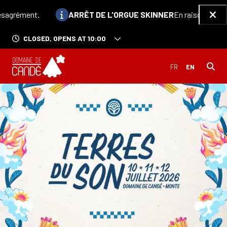
Skip to main content
Information :
agrément.
ARRÊT DE L'ORGUE SKINNER
En raison des réce
Ferm
CLOSED, OPENS AT 10:00