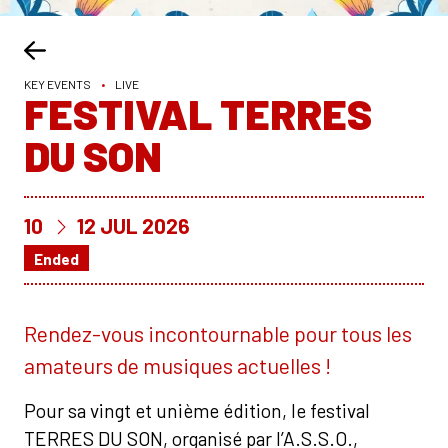
KEY EVENTS
•
LIVE
FESTIVAL TERRES
DU SON
DU
AU
10
12
JUL
2026
Ended
Rendez-vous incontournable pour tous les
amateurs de musiques actuelles !
Pour sa vingt et unième édition, le festival
TERRES DU SON, organisé par l’A.S.S.O.,