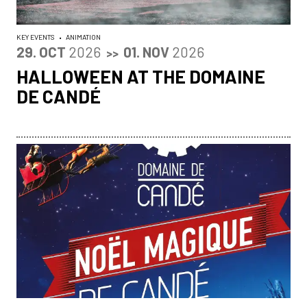
KEY EVENTS
•
ANIMATION
DU
OCTOBER
AU
NOVEMBER
29.
OCT
2026
01.
NOV
2026
>>
HALLOWEEN AT THE DOMAINE
DE CANDÉ