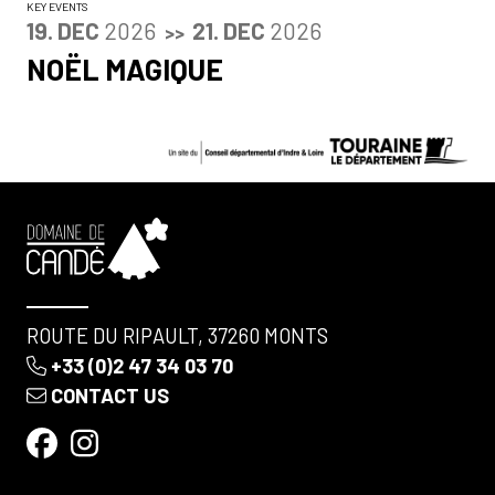
KEY EVENTS
DU
DECEMBER
AU
DECEMBER
19.
DEC
2026
21.
DEC
2026
>>
NOËL MAGIQUE
ROUTE DU RIPAULT, 37260 MONTS
+33 (0)2 47 34 03 70
CONTACT US